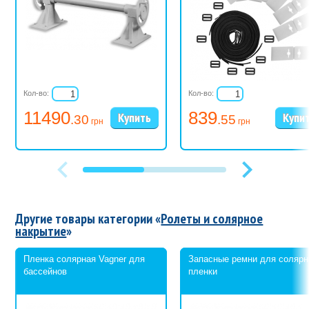
Кол-во:
Кол-во:
11490
839
.30
.55
грн
грн
Другие товары категории «
Ролеты и солярное
накрытие
»
Пленка солярная Vagner для
Запасные ремни для солярн
бассейнов
пленки