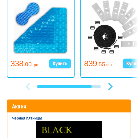
338
839
.00
.55
грн
грн
Акции
Черная пятница!