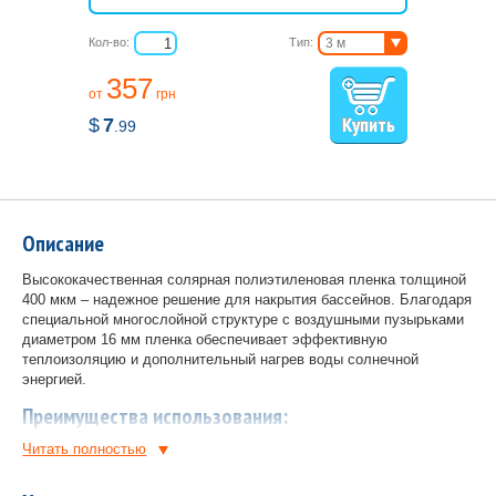
Кол-во:
Тип:
3 м
4 м
357
5 м
от
грн
6 м
$
7
.99
Описание
Высококачественная солярная полиэтиленовая пленка толщиной
400 мкм – надежное решение для накрытия бассейнов. Благодаря
специальной многослойной структуре с воздушными пузырьками
диаметром 16 мм пленка обеспечивает эффективную
теплоизоляцию и дополнительный нагрев воды солнечной
энергией.
Преимущества использования:
Читать полностью
Защита от загрязнений – предотвращает попадание пыли,
листьев и мусора в воду.