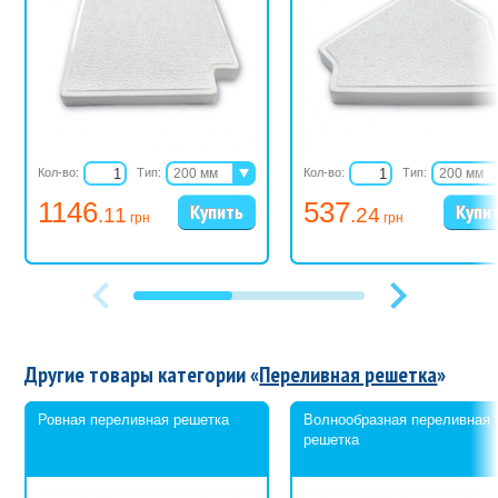
Кол-во:
Тип:
200 мм
Кол-во:
Тип:
200 мм
250 мм
250 мм
1146
537
.11
.24
300 мм
300 мм
грн
грн
Другие товары категории «
Переливная решетка
»
Ровная переливная решетка
Волнообразная переливная
решетка