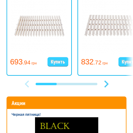
693
832
.94
.72
грн
грн
Акции
Черная пятница!