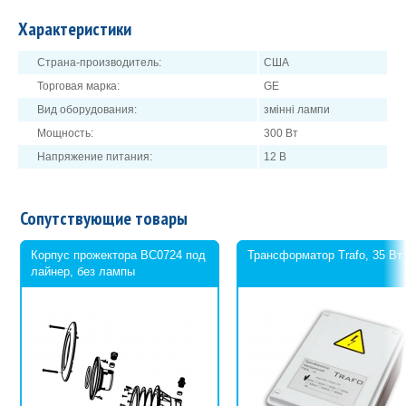
отражатель.
Характеристики
Отличительной особенностью галогенных ламп этого стандарта
является возможность работы от напряжения 12 В и низкое
Страна-производитель:
США
энергопотребление.
Торговая марка:
GE
Благодаря достаточно длинным кабелям подводных прожекторов
Вид оборудования:
змінні лампи
замена запасной лампы производится без необходимости
спускать воду из бассейна.
Мощность:
300 Вт
Напряжение питания:
12 В
Сопутствующие товары
Корпус прожектора BC0724 под
Трансформатор Trafo, 35 Вт
лайнер, без лампы