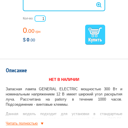
Кол-во:
0
.00
грн
$
0
.00
Описание
НЕТ В НАЛИЧИИ
Запасная лампа GENERAL ELECTRIC мощностью 300 Вт и
номинальным напряжением 12 В имеет широкий угол раскрытия
луча. Рассчитана на работу в течение 1000 часов.
Подсоединение - винтовые клеммы.
Данная модель подходит для установки в стандартные
подводные прожекторы любых производителей. Корпус - PAR 56.
Читать полностью
Сочетает в себе галогеновую лампу, стеклянный рассеиватель и