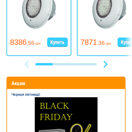
8386
7871
.56
.36
грн
грн
Акции
Черная пятница!