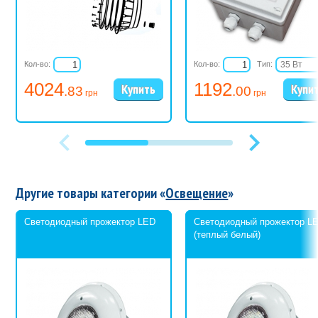
Кол-во:
Кол-во:
Тип:
35 Вт
60 Вт
4024
1192
.83
.00
105 Вт
грн
грн
300 Вт
600 Вт
Другие товары категории «
Освещение
»
Светодиодный прожектор LED
Светодиодный прожектор L
(теплый белый)