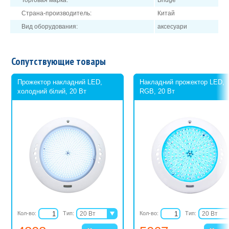
Торговая марка:
Bridge
Страна-производитель:
Китай
Вид оборудования:
аксесуари
Сопутствующие товары
Прожектор накладний LED,
Накладний прожектор LED,
холодний білий, 20 Вт
RGB, 20 Вт
Кол-во:
Тип:
20 Вт
Кол-во:
Тип:
20 Вт
30 Вт
30 Вт