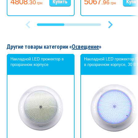
4808
5067
.30
.96
грн
грн
Другие товары категории «
Освещение
»
Накладной LED прожектор в
Накладной LED прожектор 
прозрачном корпусе
в прозрачном корпусе, 30 В