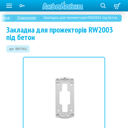
сейнов
Освещение
Закладна для прожекторів RW2003 під бетон
Закладна для прожекторів RW2003
під бетон
арт. BRT001