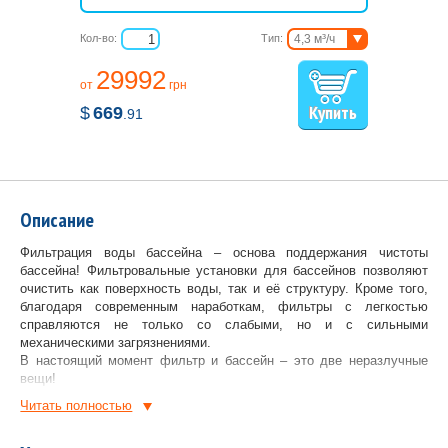
Кол-во:
Тип:
4,3 м³/ч
6,5 м³/ч
29992
8,1 м³/ч
от
грн
10 м³/ч
$
669
11,1 м³/ч
.91
13 м³/ч
15,6 м³/ч
Описание
Фильтрация воды бассейна – основа поддержания чистоты
бассейна! Фильтровальные установки для бассейнов позволяют
очистить как поверхность воды, так и её структуру. Кроме того,
благодаря современным наработкам, фильтры с легкостью
справляются не только со слабыми, но и с сильными
механическими загрязнениями.
В настоящий момент фильтр и бассейн – это две неразлучные
вещи!
Читать полностью
Особенности фильтрационного комплекта Emaux