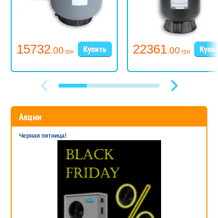
15732
22361
.00
.00
грн
грн
Акции
Черная пятница!