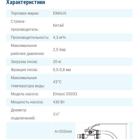
Характеристики
FSF:
Корпус изготовлен из стеклопластика;
Торговая марка:
EMAUX
Верхний 6-позиционный распределительный клапан;
Страна-
Китай
Наличие предфильтра у насоса.
производитель:
Производительность:
4,3 м³/ч
Максимальное
2,5 бар
рабочее давление:
Загрузка песка:
20 кг
Фракция песка:
0,5-0,8 мм
Максимальная
43°C
температура воды:
Модель насоса:
Emaux SS033
Мощность насоса:
430 Вт
Диаметр
1½"
подключений:
A=555mm