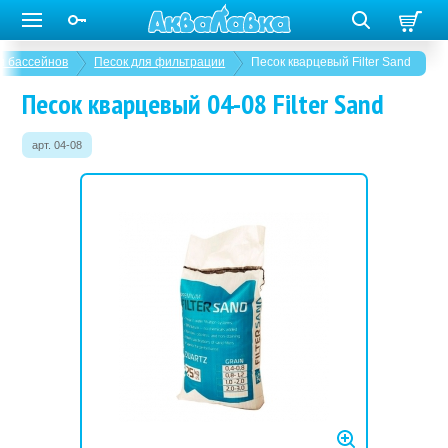
я бассейнов
Песок для фильтрации
Песок кварцевый Filter Sand
Песок кварцевый 04-08 Filter Sand
арт. 04-08