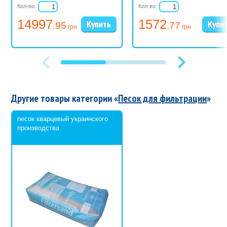
Кол-во:
Кол-во:
14997
1572
.95
.77
грн
грн
Другие товары категории «
Песок для фильтрации
»
песок кварцевый украинского
производства