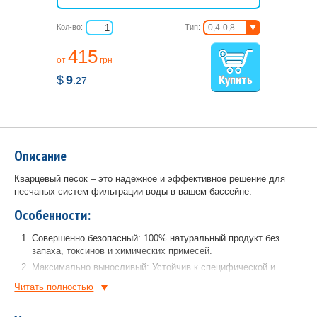
Кол-во:
Тип:
0,4-0,8
мм
0,8-1,2 мм
415
от
грн
$
9
.27
Описание
Кварцевый песок – это надежное и эффективное решение для
песчаных систем фильтрации воды в вашем бассейне.
Особенности:
Совершенно безопасный: 100% натуральный продукт без
запаха, токсинов и химических примесей.
Максимально выносливый: Устойчив к специфической и
агрессивной среде бассейна.
Читать полностью
Европейские стандарты: полностью отвечает строгим
требованиям DIN EN12904 (питьевая вода), DIN 19643