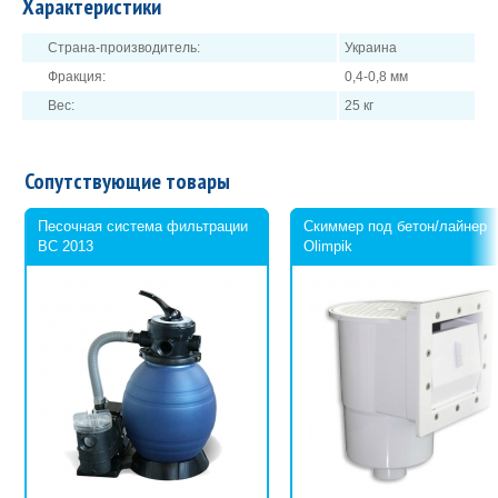
Характеристики
(бассейны) и DIN 4924 (скважины).
Идеальная калибровка: Размер фракции и качество каждой
Страна-производитель:
Украина
партии проходят жесткий контроль.
Фракция:
0,4-0,8 мм
Фракция: 0,4-0,8.
Вес:
25 кг
Сопутствующие товары
Песочная система фильтрации
Скиммер под бетон/лайнер
BC 2013
Olimpik