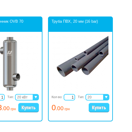
енник OVB 70
Труба ПВХ, 20 мм (16 bar)
Тип:
20 кВт
Кол-во:
Тип:
20
38 кВт
25
8
0
.00
.00
53 кВт
32
грн
грн
73 кВт
32
88 кВт
40
40
50