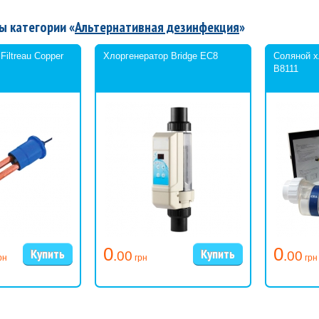
ы категории «
Альтернативная дезинфекция
»
iltreau Copper
Хлоргенератор Bridge EC8
Соляной х
B8111
0
0
.00
.00
рн
грн
грн