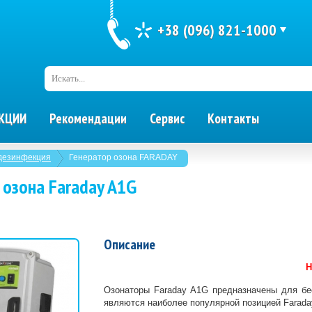
+38 (096) 821-1000
Искать...
КЦИИ
Рекомендации
Сервис
Контакты
дезинфекция
Генератор озона FARADAY
 озона Faraday A1G
Описание
Н
Озонаторы Faraday A1G предназначены для бе
являются наиболее популярной позицией Farada