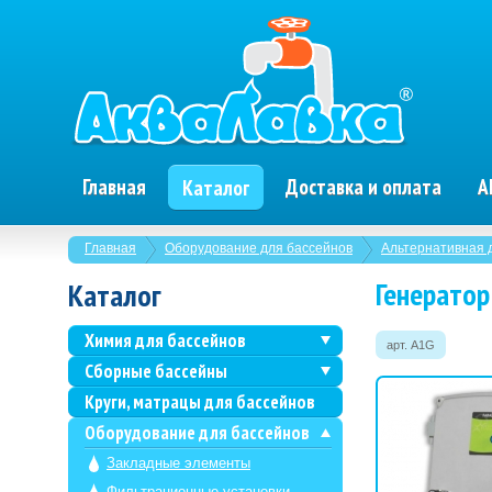
Главная
Доставка и оплата
А
Каталог
Главная
Оборудование для бассейнов
Альтернативная 
Генератор
Каталог
Химия для бассейнов
арт. A1G
Сборные бассейны
Круги, матрацы для бассейнов
Оборудование для бассейнов
Закладные элементы
Фильтрационные установки