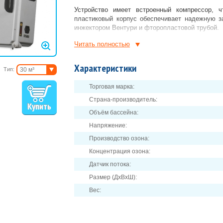
Устройство имеет встроенный компрессор, ч
пластиковый корпус обеспечивает надежную з
инжектором Вентури и фторопластовой трубой.
Преимущества озонаторов Faraday A1
Читать полностью
высокочастотный блок питания;
Характеристики
Тип:
30 м³
технология коронного разряда;
50 м³
EMF (ЭДС) - контроллер;
Торговая марка:
до 150 м³
трубчатый электрод из нержавеющей стали;
Страна-производитель:
озоновые ячейки с воздушным охлаждением
Объём бассейна:
Гарантия Faraday A1G:
12 мес.
Напряжение:
Производство озона:
Концентрация озона:
Датчик потока:
Размер (ДхВхШ):
Вес: