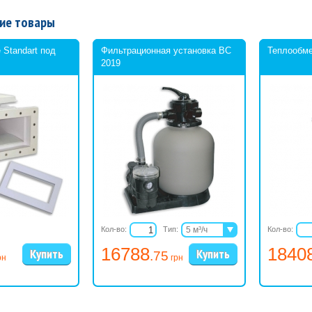
ие товары
 Standart под
Фильтрационная установка BC
Теплообм
2019
Кол-во:
Тип:
5 м³/ч
Кол-во:
6 м³/ч
16788
1840
.75
рн
грн