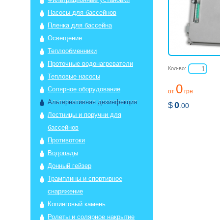
Насосы для бассейнов
Пленка для бассейна
Освещение
Теплообменники
Проточные водонагреватели
Кол-во:
Тепловые насосы
0
Солярное оборудование
от
грн
Альтернативная дезинфекция
$
0
.00
Лестницы и поручни для
бассейнов
Противотоки
Водопады
Донный гейзер
Трамплины и спортивное
снаряжение
Копинговый камень
Ролеты и солярное накрытие