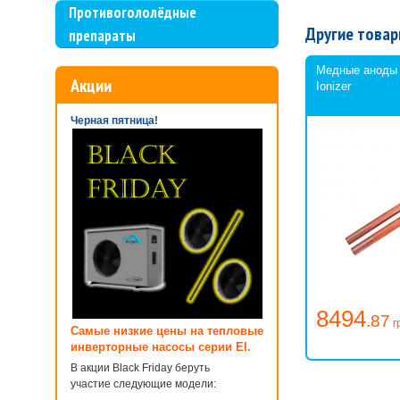
Противогололёдные
Другие товар
препараты
Медные аноды F
Акции
Ionizer
Черная пятница!
8494
.87
г
Самые низкие цены на тепловые
инверторные насосы серии EI.
В акции Black Friday беруть
участие следующие модели: