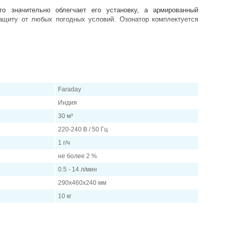
то значительно облегчает его установку, а армированный
ащиту от любых погодных условий. Озонатор комплектуется
G:
Faraday
Индия
.
30 м³
220-240 В / 50 Гц
1 г/ч
не более 2 %
0.5 - 14 л/мин
290х460х240 мм
10 кг