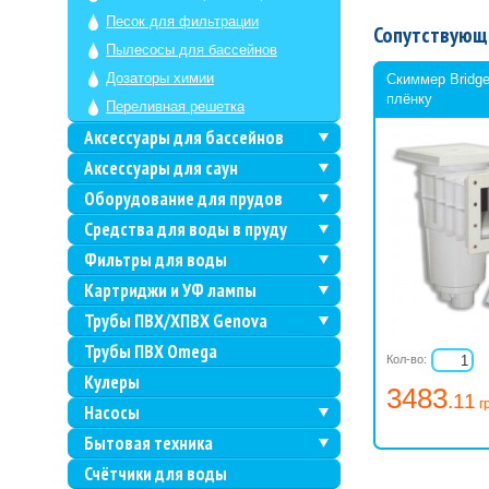
Песок для фильтрации
Сопутствующ
Пылесосы для бассейнов
Дозаторы химии
Скиммер Bridge
плёнку
Переливная решетка
Аксессуары для бассейнов
Аксессуары для саун
Оборудование для прудов
Средства для воды в пруду
Фильтры для воды
Картриджи и УФ лампы
Трубы ПВХ/ХПВХ Genova
Трубы ПВХ Omega
Кол-во:
Кулеры
3483
.11
г
Насосы
Бытовая техника
Счётчики для воды