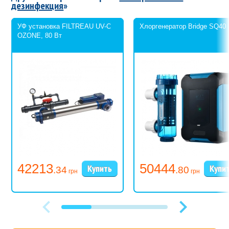
дезинфекция
»
УФ установка FILTREAU UV-C
Хлоргенератор Bridge SQ40
OZONE, 80 Вт
42213
50444
.34
.80
грн
грн