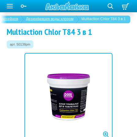
 бассейнов
Дезинфекция воды хлором
Multiaction Chlor T84 3 в 1
Multiaction Chlor T84 3 в 1
арт. 50138pm