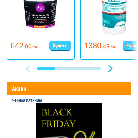
642
1380
.00
.45
грн
грн
Акции
Черная пятница!