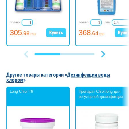
Регулярная обработка бассейна обеспечивает чистую,
прозрачную и безопасную воду для купания. Точные нормы
расхода см. на этикетке.
Кол-во:
Кол-во:
Тип:
1 л
5 л
305
368
.98
.64
20 л
грн
грн
Другие товары категории «
Дезинфекция воды
хлором
»
Long Chlor T9
Препарат Chlorilong для
регулярной дезинфекции