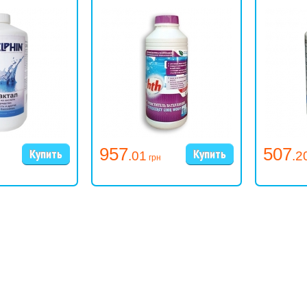
Дозировка:
Цель применения
Чистка фильтра
Меры предосторожности:
Продукт хранить в недоступном для детей мест
957
507
Соблюдайте меры по безопасности, указанны
.01
.2
грн
вертикальном положении! Опустошённая и вымы
Хранение:
хранить плотно закрытым в оригинальной у
температуре выше 0 °С. Срок хранения 2 года.
Внимание:
не смешивать с другими химикатами!