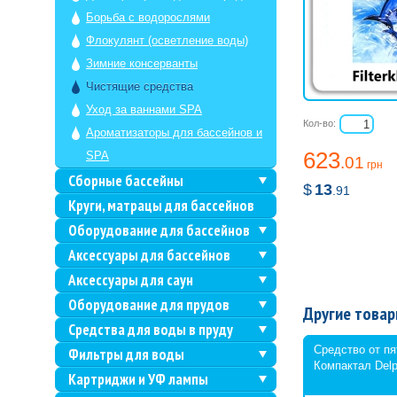
Борьба с водорослями
Флокулянт (осветление воды)
Зимние консерванты
Чистящие средства
Уход за ваннами SPA
Кол-во:
Ароматизаторы для бассейнов и
623
SPA
.01
грн
Сборные бассейны
$
13
.91
Круги, матрацы для бассейнов
Оборудование для бассейнов
Аксессуары для бассейнов
Аксессуары для саун
Оборудование для прудов
Другие товар
Средства для воды в пруду
Средство от п
Фильтры для воды
Компактал Delp
Картриджи и УФ лампы