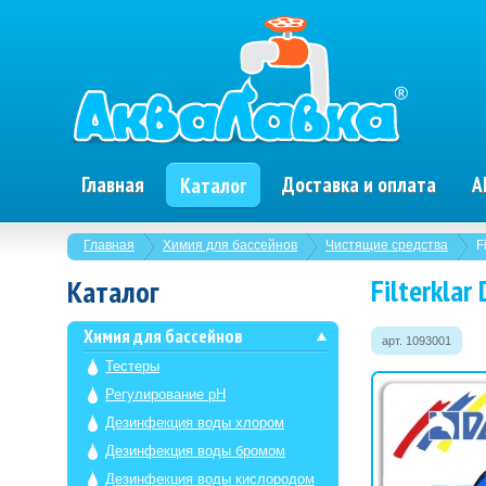
Главная
Доставка и оплата
А
Каталог
Главная
Химия для бассейнов
Чистящие средства
F
Filterklar
Каталог
Химия для бассейнов
арт. 1093001
Тестеры
Регулирование pH
Дезинфекция воды хлором
Дезинфекция воды бромом
Дезинфекция воды кислородом