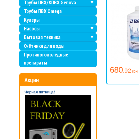
Трубы ПВХ/ХПВХ Genova
Трубы ПВХ Omega
Кулеры
Насосы
Бытовая техника
Счётчики для воды
Противогололёдные
препараты
680
.92
грн
Акции
Черная пятница!