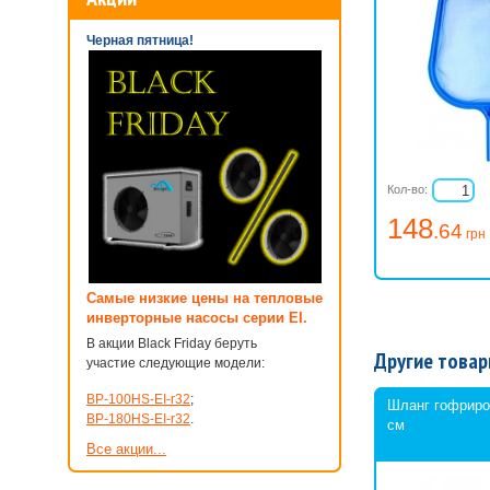
Черная пятница!
Кол-во:
148
.64
грн
Самые низкие цены на тепловые
инверторные насосы серии EI.
В акции Black Friday беруть
Другие товар
участие следующие модели:
BP-100HS-EI-r32
;
Шланг гофриро
BP-180HS-EI-r32
.
см
Все акции...