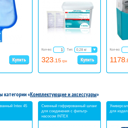
Кол-во:
Тип:
0,28 кг
Кол-во:
0,42 кг
323
1178
.15
.
грн
ы категории «
Комплектующие и аксессуары
»
ванный Intex 45
Сменный гофрированный шланг
Универсал
для соединения с фильтр-
для издел
насосом INTEX