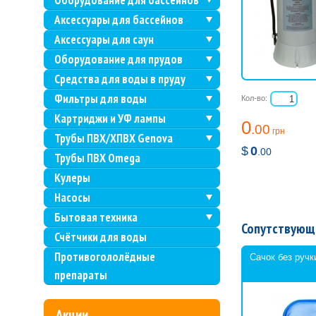
Оборудование для бассейнов
Аксессуары для бассейнов
Аксессуары для саун
Оборудование для прудов
Средства для воды в пруду
Фильтры для воды
Кол-во:
Картриджи и УФ лампы
0
.00
грн
Трубы ПВХ/ХПВХ Genova
$
0
.00
Трубы ПВХ Omega
Кулеры
Насосы
Бытовая техника
Сопутствующ
Счётчики для воды
Противогололёдные
Сачок без руч
препараты
Акции