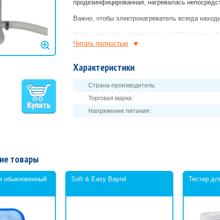
продезинфицированная, нагревалась непосредс
Важно, чтобы электронагреватель всегда наход
Вода в бассейне нагревается на 1°С в течении 1-
Читать полностью
Рекомендуется не использовать электронагрева
находятся люди.
Характеристики
Покупайте электронагреватель Intex в «Акв
температуры!
Страна-производитель:
Торговая марка:
Напряжение питания:
ие товары
ки обыкновенный
Soft & Easy Bayrol
Тестер дл