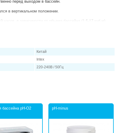
твенно перед выходом в бассейн.
ился в вертикальном положении.
9 часов, в зависимости от объема бассейна (1,5-17 куб.м).
тель, если вода в бассейне достигла 35°С и когда в бассейне
аЛавке» и вода в Вашем бассейне всегда будет комфортной
Китай
Intex
220-240В / 50Гц
я бассейна pH-О2
pH-minus