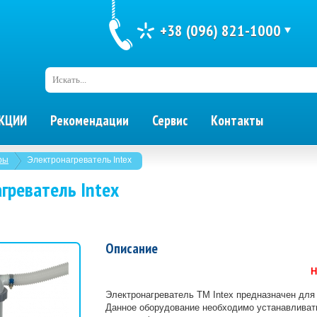
+38 (096) 821-1000
Искать...
КЦИИ
Рекомендации
Сервис
Контакты
ры
Электронагреватель Intex
греватель Intex
Описание
Н
Электронагреватель ТМ Intex предназначен для
Данное оборудование необходимо устанавливать