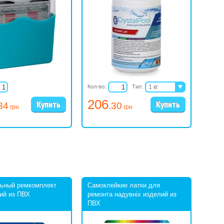
Кол-во:
Тип:
1 кг
5 кг
206
84
.30
15 кг
грн
грн
25 кг
ьный ремкомплект
Самоклейкие латки для
Авто
ий из ПВХ
ремонта надувніх изделий из
лампа
ПВХ