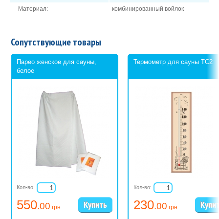
Материал:
комбинированный войлок
Сопутствующие товары
Парео женское для сауны,
Термометр для сауны ТС2
белое
Кол-во:
Кол-во:
550
230
.00
.00
грн
грн