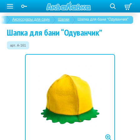
ая
Аксессуары для саун
Шапки
Шапка для бани “Одуванчик”
Шапка для бани “Одуванчик”
арт. A-161