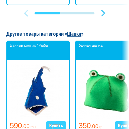
Другие товары категории «
Шапки
»
Банный колпак "Рыба"
банная шапка
590
350
.00
.00
грн
грн