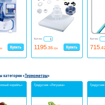
Кол-во:
Кол-во:
1195
715
.36
.4
рн
грн
ы категории «
Термометры
»
уизный корабль»
Градусник «Лягушка»
Градусник