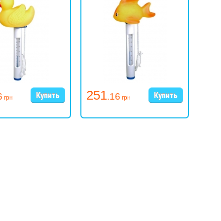
251
25
6
.16
грн
грн