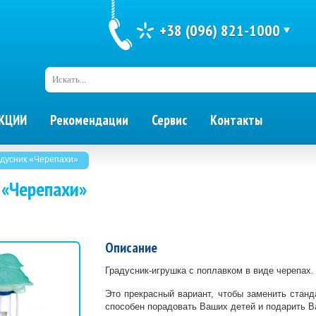
+38 (096) 821-1000
Искать...
КЦИИ
Рекомендации
Сервис
Контакты
дусник «Черепахи»
 «Черепахи»
Описание
Градусник-игрушка с поплавком в виде черепах
Это прекрасный вариант, чтобы заменить стан
способен порадовать Ваших детей и подарить В