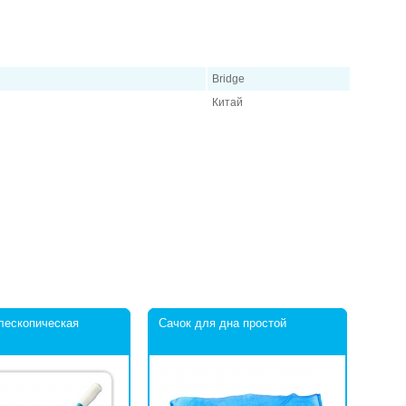
Bridge
Китай
лескопическая
Сачок для дна простой