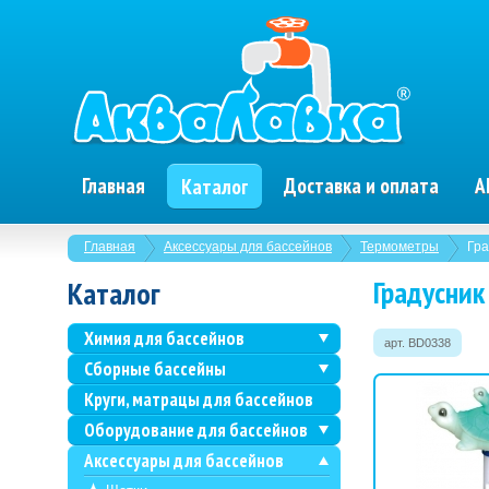
Главная
Доставка и оплата
А
Каталог
Главная
Аксессуары для бассейнов
Термометры
Гра
Градусник
Каталог
Химия для бассейнов
арт. BD0338
Сборные бассейны
Круги, матрацы для бассейнов
Оборудование для бассейнов
Аксессуары для бассейнов