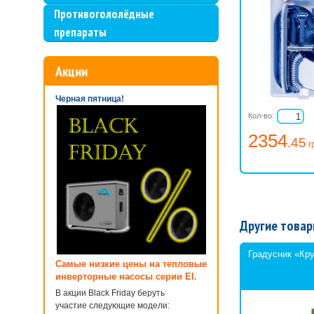
Противогололёдные
препараты
Акции
Черная пятница!
Кол-во:
2354
.45
г
Другие товар
Градусник «Кр
Самые низкие цены на тепловые
инверторные насосы серии EI.
В акции Black Friday беруть
участие следующие модели: