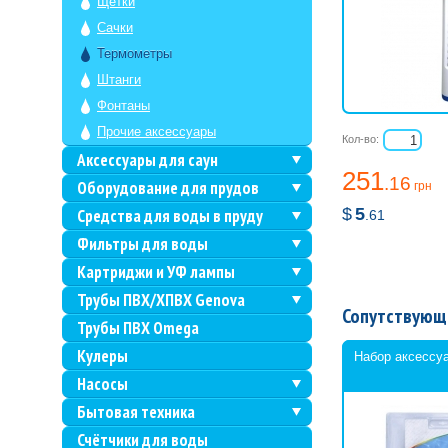
Щетки
Сачки
Термометры
Штанги
Фонтаны
Прочие аксессуары
Кол-во:
Аксессуары для саун
251
.16
Оборудование для прудов
грн
$
5
Средства для воды в пруду
.61
Фильтры для воды
Картриджи и УФ лампы
Трубы ПВХ/ХПВХ Genova
Сопутствующ
Трубы ПВХ Omega
Кулеры
Набор аксессу
Насосы
Бытовая техника
Счётчики для воды