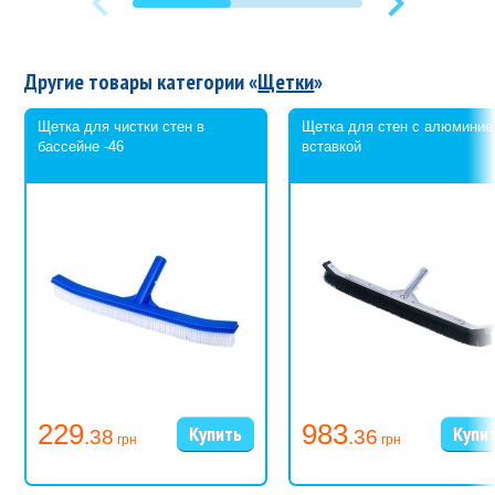
Другие товары категории «
Щетки
»
Щетка для чистки стен в
Щетка для стен с алюминие
бассейне -46
вставкой
229
983
.38
.36
грн
грн