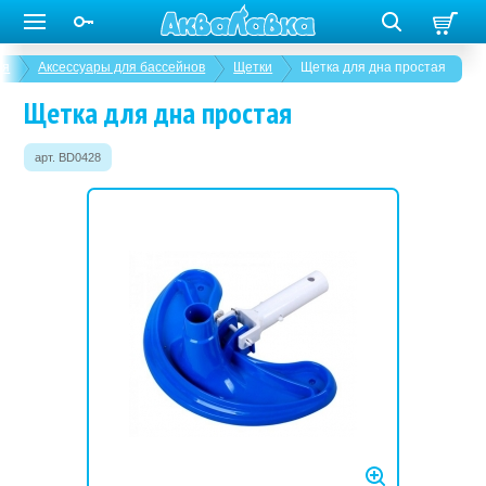
ая
Аксессуары для бассейнов
Щетки
Щетка для дна простая
Щетка для дна простая
арт. BD0428