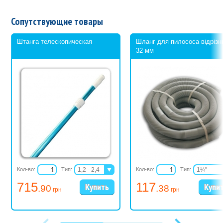
Сопутствующие товары
Штанга телескопическая
Шланг для пилососа відрізн
32 мм
Кол-во:
Тип:
1,2 - 2,4
Кол-во:
Тип:
1¼"
1,8 - 3,6
1½"
715
117
.90
.38
2,4 - 4,8
грн
грн