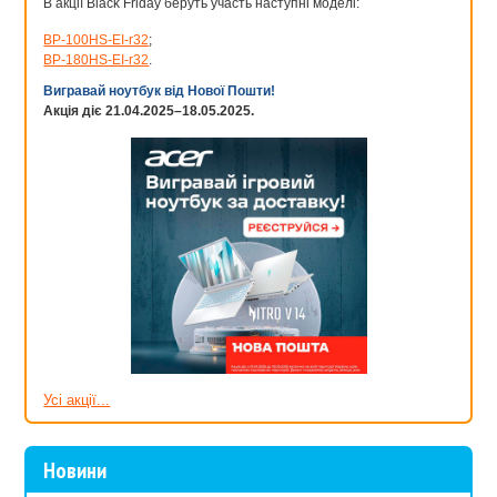
В акції Black Friday беруть участь наступні моделі:
BP-100HS-EI-r32
;
BP-180HS-EI-r32
.
Вигравай ноутбук від Нової Пошти!
Акція діє 21.04.2025–18.05.2025.
Усі акції...
Новини