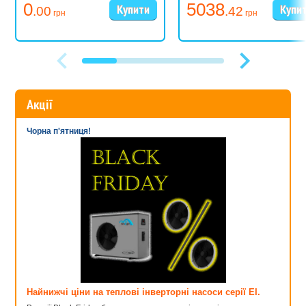
0
5038
.00
.42
грн
грн
Акції
Чорна п'ятниця!
Найнижчі ціни на теплові інверторні насоси серії EI.