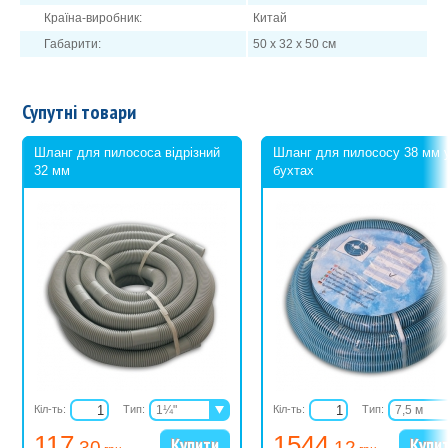
Країна-виробник:
Китай
Габарити:
50 х 32 х 50 см
Супутні товари
Шланг для пилососа відрізний
Шланг для пилососу 38 мм 
32 мм
бухтах
Кіл-ть:
Тип:
1¼"
Кіл-ть:
Тип:
7,5 м
1½"
10,5 м
117
1544
.30
.12
13 м