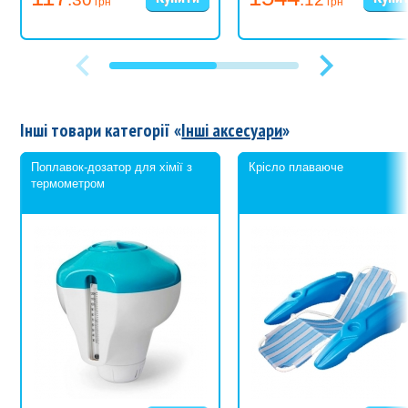
грн
грн
15 м
Інші товари категорії «
Інші аксесуари
»
Поплавок-дозатор для хімії з
Крісло плаваюче
термометром