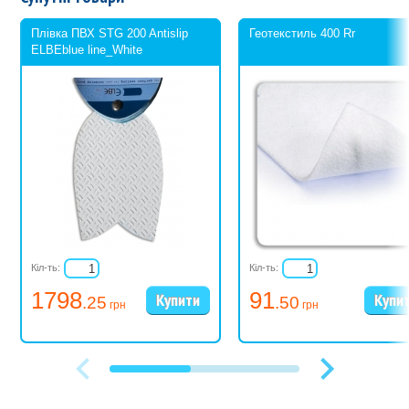
Плівка ПВХ STG 200 Antislip
Геотекстиль 400 Rr
ELBEblue line_White
Кіл-ть:
Кіл-ть:
1798
91
.25
.50
грн
грн