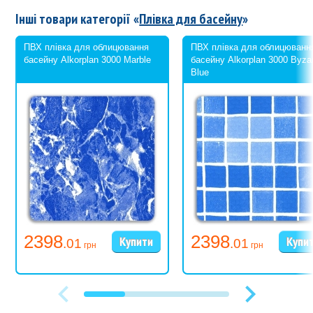
Інші товари категорії «
Плівка для басейну
»
ПВХ плівка для облицювання
ПВХ плівка для облицюванн
басейну Alkorplan 3000 Marble
басейну Alkorplan 3000 Byza
Blue
2398
2398
.01
.01
грн
грн