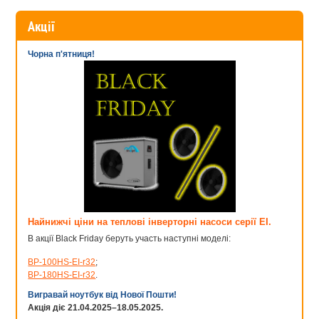
Акції
Чорна п'ятниця!
Найнижчі ціни на теплові інверторні насоси серії EI.
В акції Black Friday беруть участь наступні моделі:
BP-100HS-EI-r32
;
BP-180HS-EI-r32
.
Вигравай ноутбук від Нової Пошти!
Акція діє 21.04.2025–18.05.2025.