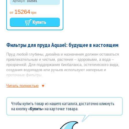
Артикул:
102591
15 м³
15264
от
грн
Фильтры для пруда Aquael: будущее в настоящем
Пруд любой глубины, дизайна и назначения должен оставаться
привлекательным и чистым, растения – здоровыми, а вода –
прозрачной. Для поддержания биобаланса, эстетического вида,
создания водопадов или ручьев используют напорные и
проточные фильтры.
Подбирая фильтр для пруда в АкваЛавке, учитывайте:
Читать полностью
объем пруда;
мощность насосов (для напорных фильтров ставят
Чтобы купить товар из нашего каталога, достаточно кликнуть
оборудование с большей мощностью);
на кнопку «
Купить
» на карточке товара.
назначение водоема (декоративный, для купания, для
разведения рыб);
особенности дизайна (горки, водопады, ручьи и другие