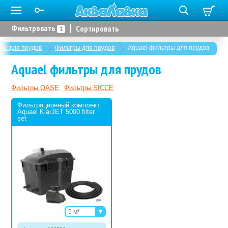
Фильтровать
Сортировать
1
ие для прудов
Фильтры для прудов
Aquael фильтры для прудов
Aquael фильтры для прудов
Фильтры OASE
Фильтры SICCE
Фильтрационный комплект
Aquael KlarJET 5000 filter
set
5 м³
10 м³