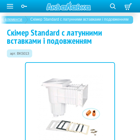
ені елементи
Скімер Standard с латунни­ми вставками і подовженням
Скімер Standard с латунни­ми
вставками і подовженням
арт. BKS013