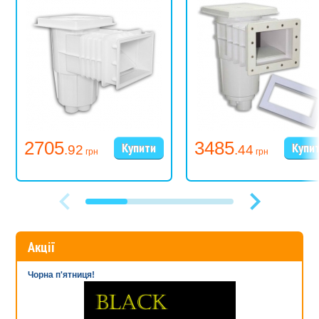
2705
3485
.92
.44
грн
грн
Акції
Чорна п'ятниця!