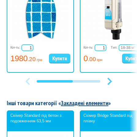
Кіл-ть:
Кіл-ть:
Тип:
18-38 м³
27-57 м³
1980
0
.20
.00
36-76 м³
грн
грн
40-95 м³
Інші товари категорії «
Закладені елементи
»
Скімер Standard під бетон з
Скімер Bridge Standard під
подовженням 63,5 мм
плівку