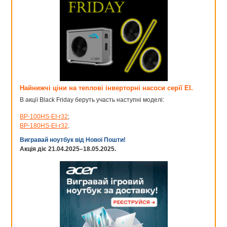
Найнижчі ціни на теплові інверторні насоси серії EI.
В акції Black Friday беруть участь наступні моделі:
BP-100HS-EI-r32
;
BP-180HS-EI-r32
.
Вигравай ноутбук від Нової Пошти!
Акція діє 21.04.2025–18.05.2025.