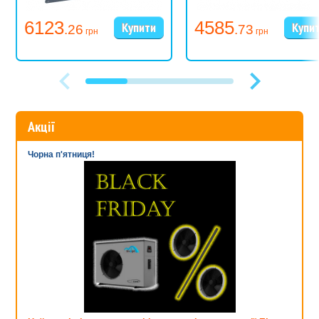
6123
4585
.26
.73
грн
грн
Акції
Чорна п'ятниця!