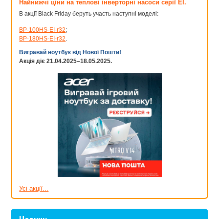
Найнижчі ціни на теплові інверторні насоси серії EI.
В акції Black Friday беруть участь наступні моделі:
BP-100HS-EI-r32
;
BP-180HS-EI-r32
.
Вигравай ноутбук від Нової Пошти!
Акція діє 21.04.2025–18.05.2025.
Усі акції...