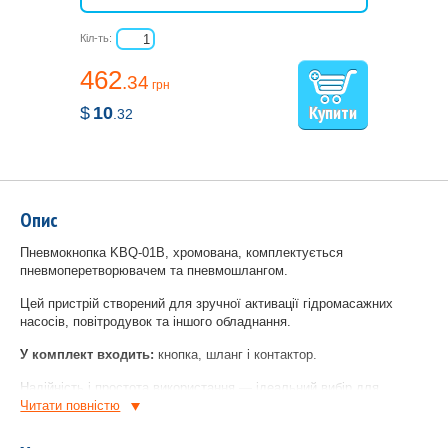
Кіл-ть:
462
.34
грн
$
10
.32
Опис
Пневмокнопка KBQ-01B, хромована, комплектується
пневмоперетворювачем та пневмошлангом.
Цей пристрій створений для зручної активації гідромасажних
насосів, повітродувок та іншого обладнання.
У комплект входить:
кнопка, шланг і контактор.
Надійність і простота використання — ідеальний вибір для
обладнання вашого басейну!
Читати повнiстю