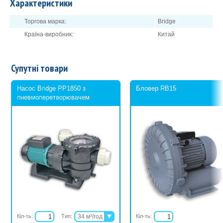
Характеристики
Торгова марка:
Bridge
Країна-виробник:
Китай
Супутні товари
Насос Bridge PP1850 з
Бловер RB15
пневмоперетворювачем
Кіл-ть:
Тип:
34 м³/год
Кіл-ть: