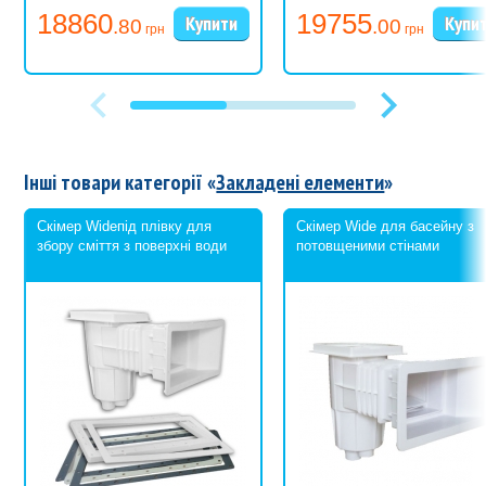
38 м³/год
18860
19755
.80
.00
грн
грн
Інші товари категорії «
Закладені елементи
»
Скімер Wideпід плівку для
Скімер Wide для басейну з
збору сміття з поверхні води
потовщеними стінами