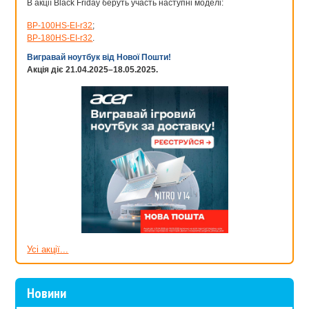
В акції Black Friday беруть участь наступні моделі:
BP-100HS-EI-r32
;
BP-180HS-EI-r32
.
Вигравай ноутбук від Нової Пошти!
Акція діє 21.04.2025–18.05.2025.
Усі акції...
Новини