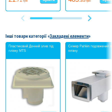
.71
.35
грн
грн
1¼
1½
1½
2
2
2½
3
4
6
Інші товари категорії «
Закладені елементи
»
Пластиковий Донний злив під
Скімер Pahlén подовжений п
плівку MTS
плівку