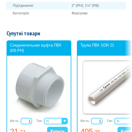
Під'єднання:
2" (РН); 1½" (РВ)
Категорія:
Форсунки
Супутні товари
Соединительная муфта ПВХ
Труба ПВХ SDR 21
(КВ-РН)
Кіл-ть:
Тип:
½
Кіл-ть:
Тип:
¾
¾
1
21
405
1
1¼