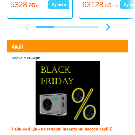
5328
63128
.95
.45
грн
грн
Акції
Чорна п'ятниця!
Найнижчі ціни на теплові інверторні насоси серії EI.