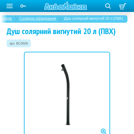
асейнів
Солярне обладнання
Душ солярний вигнутий 20 л (ПВХ)
Душ солярний вигнутий 20 л (ПВХ)
арт. BC0509