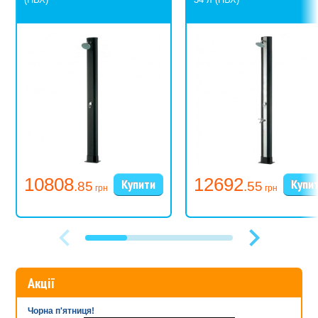
замерзання всередині труби.
10808
12692
.85
.55
грн
грн
Акції
Чорна п'ятниця!