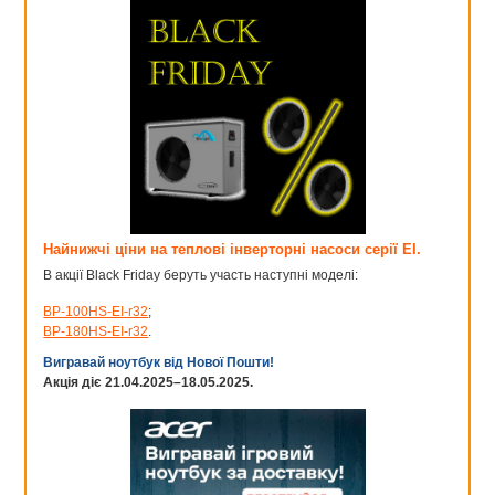
Найнижчі ціни на теплові інверторні насоси серії EI.
В акції Black Friday беруть участь наступні моделі:
BP-100HS-EI-r32
;
BP-180HS-EI-r32
.
Вигравай ноутбук від Нової Пошти!
Акція діє 21.04.2025–18.05.2025.