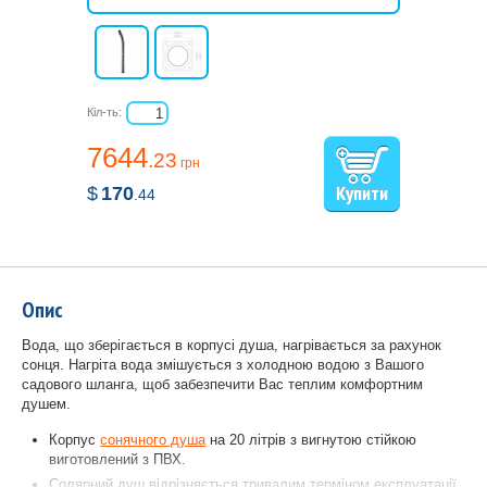
Кіл-ть:
7644
.23
грн
$
170
.44
Опис
Вода, що зберігається в корпусі душа, нагрівається за рахунок
сонця. Нагріта вода змішується з холодною водою з Вашого
садового шланга, щоб забезпечити Вас теплим комфортним
душем.
Корпус
сонячного душа
на 20 літрів з вигнутою стійкою
виготовлений з ПВХ.
Солярний душ відрізняється тривалим терміном експлуатації