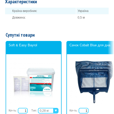
Характеристики
Країна-виробник:
Україна
Довжина:
0,5 м
Супутні товари
Soft & Easy Bayrol
Сачок Cobalt Blue для дна
Кіл-ть:
Тип:
0,28 кг
Кіл-ть: