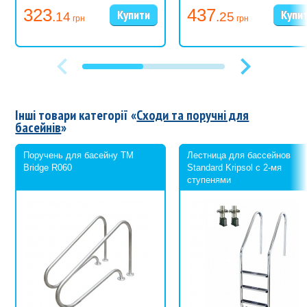
0,42 кг
323
437
.14
.25
грн
грн
Інші товари категорії «
Сходи та поручні для
басейнів
»
Поручень для басейну ТМ
Лестница для бассейнов
Bridge R060
Standard Kripsol с 2-мя
ступенями