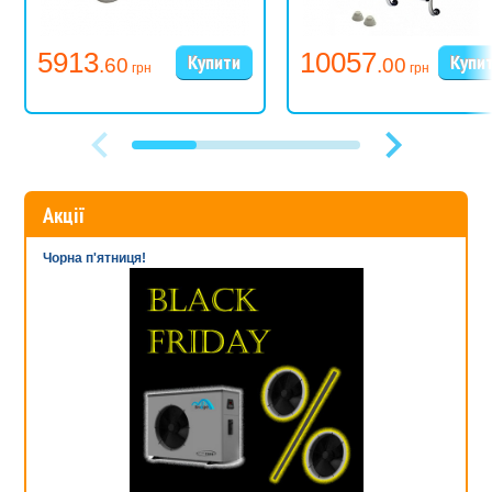
5913
10057
.60
.00
грн
грн
Акції
Чорна п'ятниця!