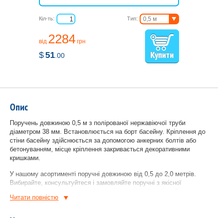
Кіл-ть:
Тип:
0,5 м
1 м
2284
1,5 м
від
грн
2 м
$
51
.00
Опис
Поручень довжиною 0,5 м з полірованої нержавіючої труби
діаметром 38 мм. Встановлюється на борт басейну. Кріплення до
стіни басейну здійснюється за допомогою анкерних болтів або
бетонуванням, місце кріплення закривається декоративними
кришками.
У нашому асортименті поручні довжиною від 0,5 до 2,0 метрів.
Вибирайте, консультуйтеся і замовляйте поручні з якісної
нержавіючої сталі в магазині товарів для басейну АкваЛавка.
Читати повнiстю
Доставка в будь-який регіон України!