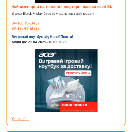
Найнижчі ціни на теплові інверторні насоси серії EI.
В акції Black Friday беруть участь наступні моделі:
BP-100HS-EI-r32
;
BP-180HS-EI-r32
.
Вигравай ноутбук від Нової Пошти!
Акція діє 21.04.2025–18.05.2025.
Усі акції...