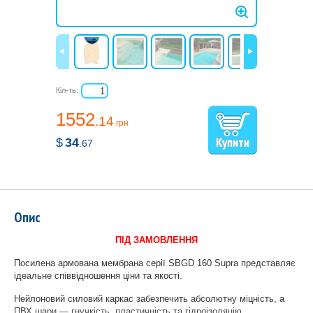
Кіл-ть:
1552
.14
грн
$
34
.67
Опис
ПІД ЗАМОВЛЕННЯ
Посилена армована мембрана серії SBGD 160 Supra представляє
ідеальне співвідношення ціни та якості.
Нейлоновий силовий каркас забезпечить абсолютну міцність, а
ПВХ шари — гнучкість, пластичність та гідроізоляцію.