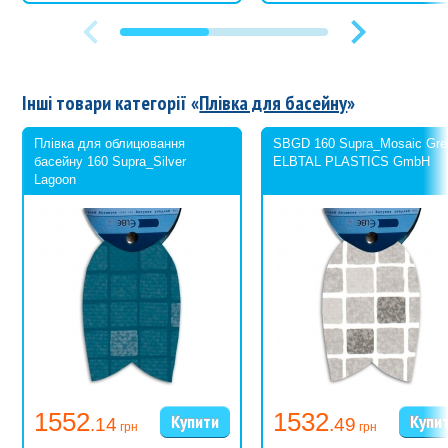
Інші товари категорії «
Плівка для басейну
»
Плівка для облицювання
SBGD 160 Supra_Mosaic Gre
басейну 160 Supra_Silver
ELBTAL PLASTICS GmbH
Lagoon
1552
1532
.14
.49
грн
грн