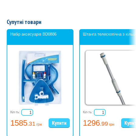
Супутні товари
Набір аксесуарів BD0886
Штанга телескопічна з кіль
Кіл-ть:
Кіл-ть:
1585
1296
.31
.99
грн
грн