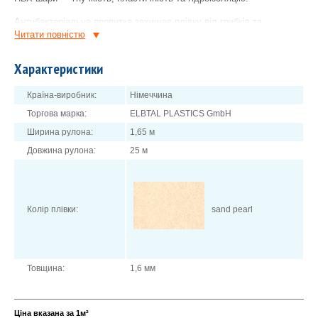
Антибактеріальна пропитка захищає плівку від грибків та
плісняви.
Читати повнiстю
Легко та швидко монтується.
Характеристики
2
Площа рулону 41,25 м
.
Країна-виробник:
Німеччина
Торгова марка:
ELBTAL PLASTICS GmbH
Ширина рулона:
1,65 м
Довжина рулона:
25 м
Колір плівки:
sand pearl
Товщина:
1,6 мм
Ціна вказана за 1м²