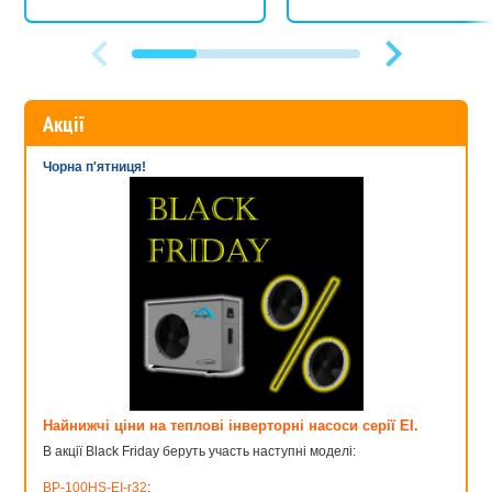
Акції
Чорна п'ятниця!
Найнижчі ціни на теплові інверторні насоси серії EI.
В акції Black Friday беруть участь наступні моделі:
BP-100HS-EI-r32
;