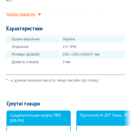
М5.
Висота панелі донного гейзера під плівку більша на 5 мм
Читати повнiстю
порівняно зі стандартною.
Характеристики
Країна-виробник:
Україна
З'єднання:
1½" (РВ)
Розміри (ДхШхВ):
330 х 330 х 82(87)* мм
Діаметр отворів:
3 мм
* - в дужках вказана висота, якщо басейн під плівку.
Супутні товари
Соединительная муфта ПВХ
Протитечія K-JET Sena, 70 м
(КВ-РН)