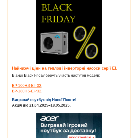
Найнижчі ціни на теплові інверторні насоси серії EI.
В акції Black Friday беруть участь наступні моделі:
BP-100HS-EI-r32
;
BP-180HS-EI-r32
.
Вигравай ноутбук від Нової Пошти!
Акція діє 21.04.2025–18.05.2025.