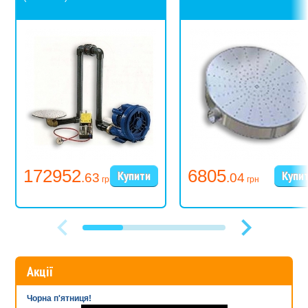
172952
6805
.63
.04
грн
грн
Акції
Чорна п'ятниця!