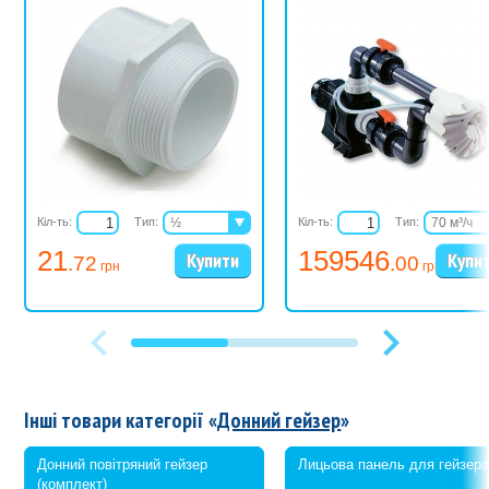
Кіл-ть:
Тип:
½
Кіл-ть:
Тип:
70 м³/ч
¾
78 м³/ч
21
159546
.72
.00
1
88 м³/ч
грн
грн
1¼
1½
2
2½
3
4
6
Інші товари категорії «
Донний гейзер
»
Донний повітряний гейзер
Лицьова панель для гейзер
(комплект)