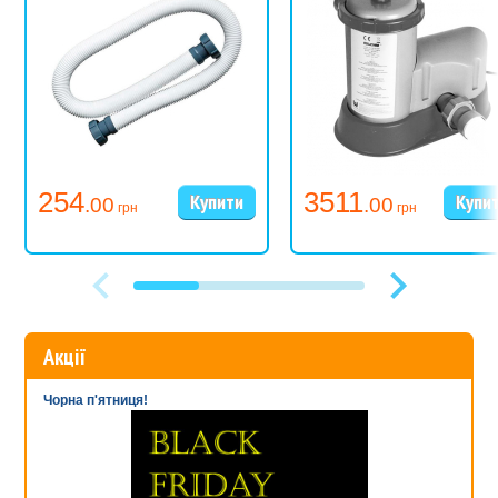
254
3511
.00
.00
грн
грн
Акції
Чорна п'ятниця!