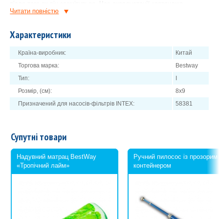
після того як він засмітиться. Час експлуатації картриджа
Читати повнiстю
безпосередньо залежить від якості води.
Характеристики
Країна-виробник:
Китай
Торгова марка:
Bestway
Тип:
I
Розмір, (см):
8x9
Призначений для насосів-фільтрів INTEX:
58381
Супутні товари
Надувний матрац BestWay
Ручний пилосос із прозорим
«Тропічний лайм»
контейнером