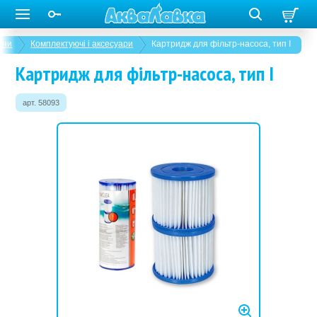
йни
Комплектуючі і аксесуари
Картридж для фільтр-насоса, тип І
Картридж для фільтр-насоса, тип І
арт. 58093