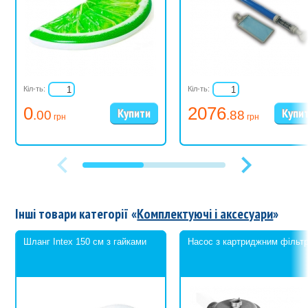
Кіл-ть:
Кіл-ть:
0
2076
.00
.88
грн
грн
Інші товари категорії «
Комплектуючі і аксесуари
»
Шланг Intex 150 см з гайками
Насос з картриджним фільт