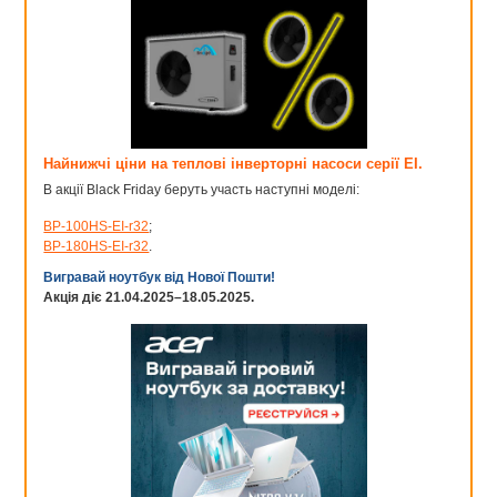
Найнижчі ціни на теплові інверторні насоси серії EI.
В акції Black Friday беруть участь наступні моделі:
BP-100HS-EI-r32
;
BP-180HS-EI-r32
.
Вигравай ноутбук від Нової Пошти!
Акція діє 21.04.2025–18.05.2025.