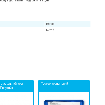
нощів діставати градусник із води.
Bridge
Китай
плавальний круг
Тестер крапельний
Попугай»