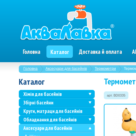
Головна
Доставка й оплата
А
Каталог
Головна
Аксесуари для басейнів
Термометри
Термом
Термомет
Каталог
Хімія для басейнів
арт. BD0335
Збірні басейни
Круги, матраци для басейнів
Обладнання для басейнів
Аксесуари для басейнів