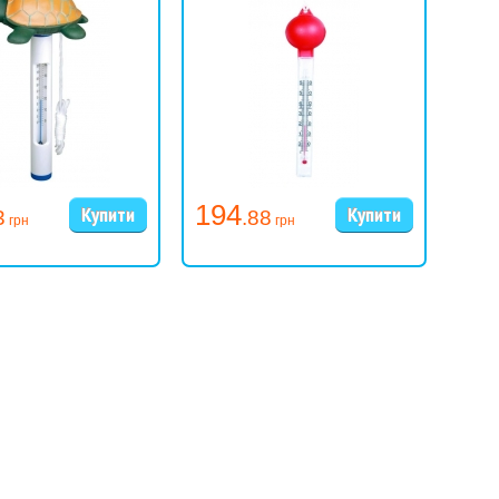
194
12
3
.88
грн
грн