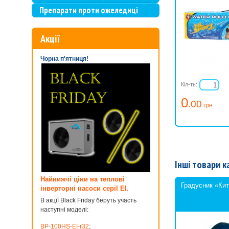
Препарати проти ожеледиці
Акції
Чорна п'ятниця!
Кіл-ть:
0
.00
грн
Інші товари к
Найнижчі ціни на теплові
Градусник «Ки
інверторні насоси серії EI.
В акції Black Friday беруть участь
наступні моделі:
BP-100HS-EI-r32
;