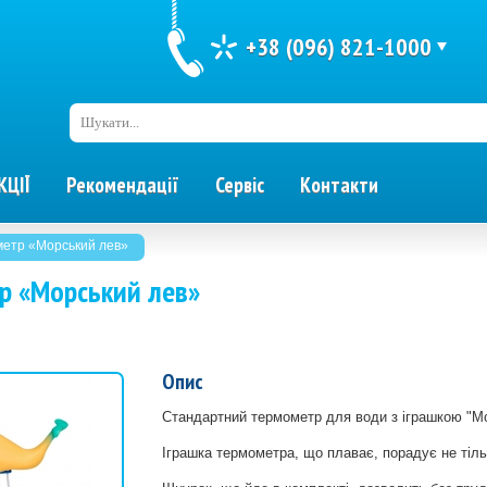
+38 (096) 821-1000
Шукати...
КЦІЇ
Рекомендації
Сервіс
Контакти
етр «Морський лев»
р «Морський лев»
Опис
Стандартний термометр для води з іграшкою "М
Іграшка термометра, що плаває, порадує не тіль