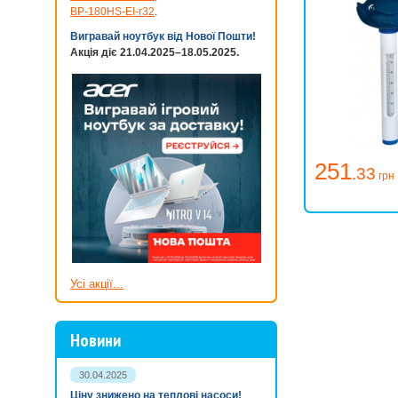
BP-180HS-EI-r32
.
Вигравай ноутбук від Нової Пошти!
Акція діє 21.04.2025–18.05.2025.
251
.33
грн
Усі акції...
Новини
30.04.2025
Ціну знижено на теплові насоси!