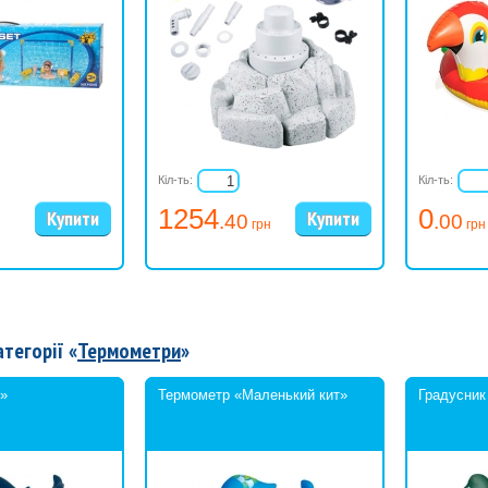
Кіл-ть:
Кіл-ть:
1254
0
.40
.00
грн
грн
атегорії «
Термометри
»
т»
Термометр «Маленький кит»
Градусник