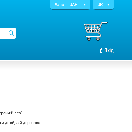
Валюта:
UAH
UK
Вхід
орський лев".
ки дітей, а й дорослих.