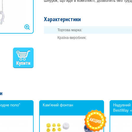
Шнурок, що йде в комплекті, дозволить без труд
Характеристики
Торгова марка:
Країна-виробник:
и
Водне поло”
Кам'яний фонтан
Надувний 
BestWay «