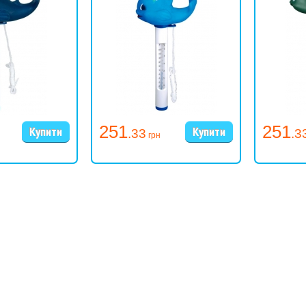
251
251
.33
.3
грн