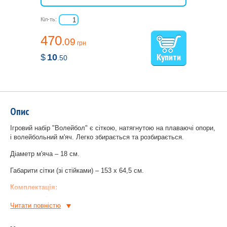
Кіл-ть:
470
.09
грн
$
10
.50
Опис
Ігровий набір "Волейбол" є сіткою, натягнутою на плаваючі опори,
і волейбольний м'яч. Легко збирається та розбирається.
Діаметр м'яча – 18 см.
Габарити сітки (зі стійками) – 153 х 64,5 см.
Комплектація:
сітка – 1 шт.;
Читати повнiстю
м'яч – 1 шт.;
насос – 1 шт.;