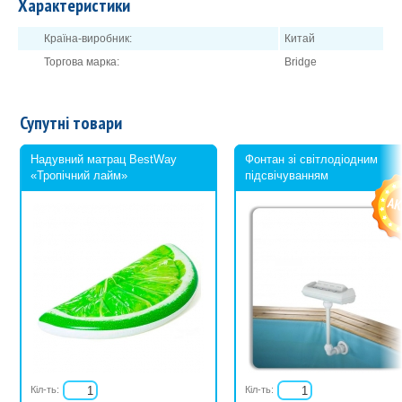
Характеристики
пластикові труби – 14 шт. (3 різних довжини);
фітинг (куточки, трійники, муфти) – 10 шт.;
Країна-виробник:
Китай
поплавки– 4 шт.
Торгова марка:
Bridge
Грайте у волейбол, не виходячи з басейну! Це ще веселіше та
корисно для здоров'я!
Супутні товари
Надувний матрац BestWay
Фонтан зі світлодіодним
«Тропічний лайм»
підсвічуванням
Кіл-ть:
Кіл-ть: