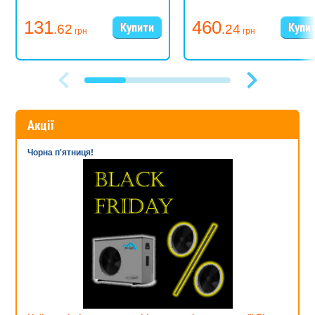
131
460
.62
.24
грн
грн
Акції
Чорна п'ятниця!