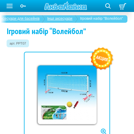
Аксесуари для басейнів
Інші аксесуари
Ігровий набір “Волейбол”
Ігровий набір “Волейбол”
арт. PPT07