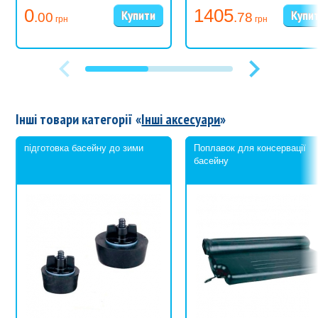
0
1405
.00
.78
грн
грн
Інші товари категорії «
Інші аксесуари
»
підготовка басейну до зими
Поплавок для консервації
басейну