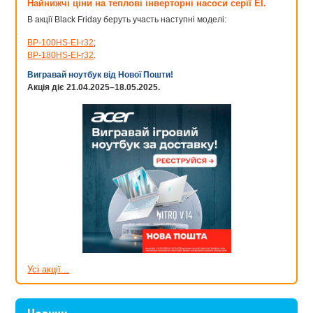
Найнижчі ціни на теплові інверторні насоси серії EI.
В акції Black Friday беруть участь наступні моделі:
BP-100HS-EI-r32
;
BP-180HS-EI-r32
.
Вигравай ноутбук від Нової Пошти!
Акція діє 21.04.2025–18.05.2025.
Усі акції...