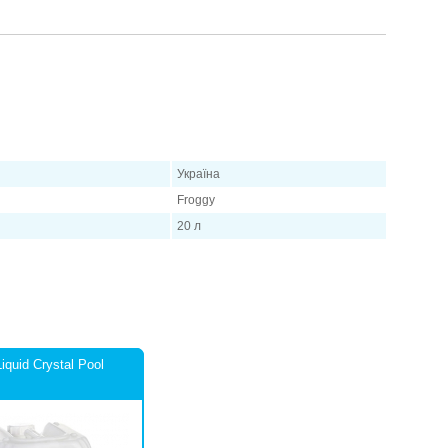
3
м
води
в 2-3 дні
Україна
Froggy
20 л
загальні рекомендації і в конкретних випадках в залежності від
ння басейну тощо дозування препарату слід збільшити або
iquid Crystal Pool