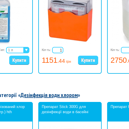
Тип:
1 л
Кіл-ть:
Кіл-ть:
5 л
1151
2750
.44
20 л
грн
атегорії «
Дезінфекція води хлором
»
ізований хлор
Препарат Stick 300G для
Препарат h
р.) hth
дезінфекції води в басейні