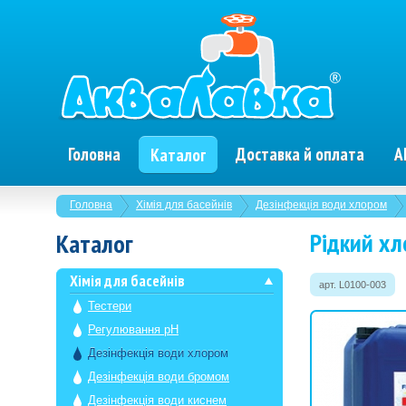
Головна
Доставка й оплата
А
Каталог
Головна
Хімія для басейнів
Дезінфекція води хлором
Рідкий хл
Каталог
Хімія для басейнів
арт. L0100-003
Тестери
Регулювання рН
Дезінфекція води хлором
Дезінфекція води бромом
Дезінфекція води киснем