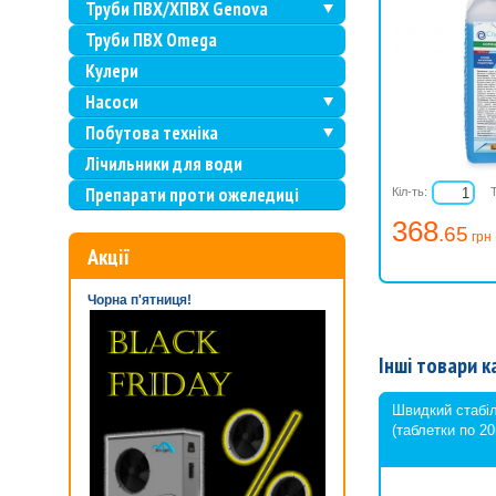
Труби ПВХ/ХПВХ Genova
Труби ПВХ Omega
Кулери
Насоси
Побутова техніка
Лічильники для води
Препарати проти ожеледиці
Кіл-ть:
368
.65
грн
Акції
Чорна п'ятниця!
Інші товари к
Швидкий стабіл
(таблетки по 20г