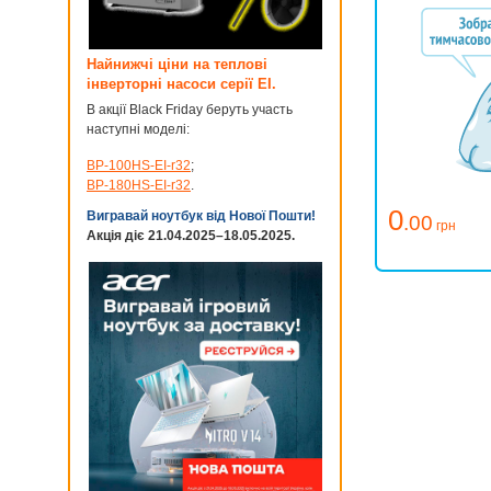
Найнижчі ціни на теплові
інверторні насоси серії EI.
В акції Black Friday беруть участь
наступні моделі:
BP-100HS-EI-r32
;
BP-180HS-EI-r32
.
0
Вигравай ноутбук від Нової Пошти!
.00
грн
Акція діє 21.04.2025–18.05.2025.