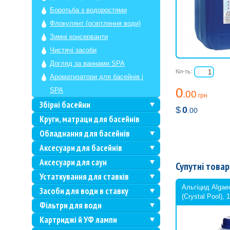
Боротьба з водоростями
Флокулянт (освітлення води)
Зимні консерванти
Чистячі засоби
Догляд за ваннами SPA
Кіл-ть:
Ароматизатори для басейнів і
0
SPA
.00
грн
Збірні басейни
$
0
.00
Круги, матраци для басейнів
Обладнання для басейнів
Аксесуари для басейнів
Аксесуари для саун
Супутні товар
Устаткування для ставків
Альгіцид Algaec
Засоби для води в ставку
(Crystal Pool), 
Фільтри для води
Картриджі й УФ лампи