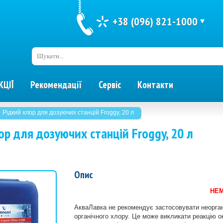
+38 (096) 821-1000
Шукати...
КЦІЇ
Рекомендації
Сервіс
Контакти
Рідкий хлор для дозуючих станцій Froggy, 20 л
ор для дозуючих станцій Froggy, 20 л
Опис
НЕМ
АкваЛавка не рекомендує застосовувати неоргані
органічного хлору. Це може викликати реакцію о