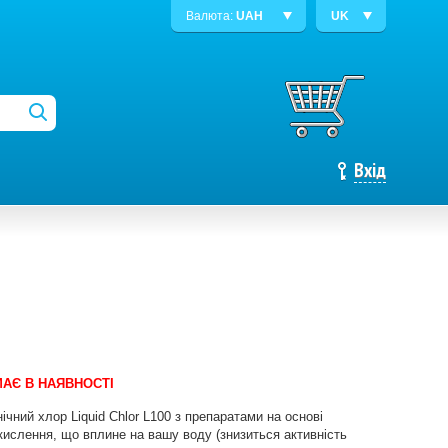
Валюта:
UAH
UK
Вхід
АЄ В НАЯВНОСТІ
чний хлор Liquid Chlor L100 з препаратами на основі
кислення, що вплине на вашу воду (знизиться активність