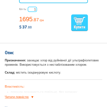
Кіл-ть:
1695
.87
грн
$
37
.88
Опис
Призначення:
захищає хлор від руйнівної дії ультрафіолетових
променів. Використовується з нестабілізованим хлором.
Склад:
містить ізоціануровую кислоту.
Властивість:
порошок розчиняється повільно, без залишку;
Читати повнiстю
середній вміст активної речовини - близько до 99 %;
економія від 40 до 60 % в порівнянні з обробкою неорганічним