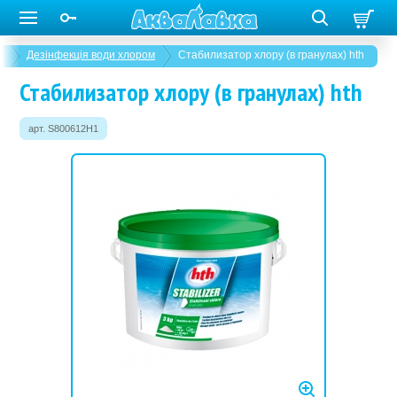
в
Дезінфекція води хлором
Стабилизатор хлору (в гранулах) hth
Стабилизатор хлору (в гранулах) hth
арт. S800612H1