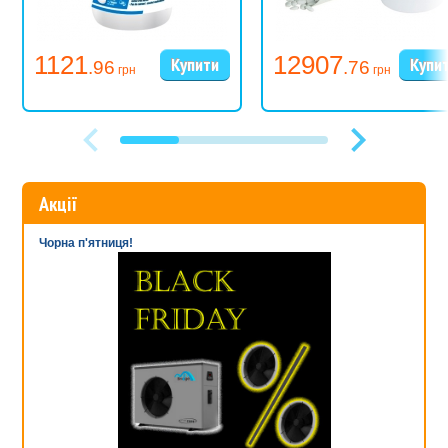
1121
12907
.96
.76
грн
грн
Акції
Чорна п'ятниця!