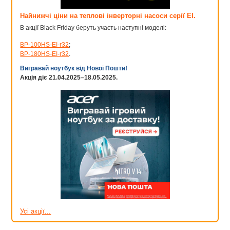
Найнижчі ціни на теплові інверторні насоси серії EI.
В акції Black Friday беруть участь наступні моделі:
BP-100HS-EI-r32
;
BP-180HS-EI-r32
.
Вигравай ноутбук від Нової Пошти!
Акція діє 21.04.2025–18.05.2025.
Усі акції...