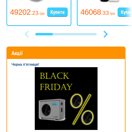
49202
46068
.23
.33
грн
грн
Акції
Чорна п'ятниця!