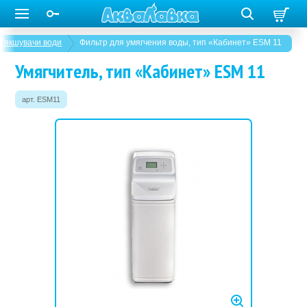
'якшувачи води
Фильтр для умягчения воды, тип «Кабинет» ESM 11
Умягчитель, тип «Кабинет» ESM 11
арт. ESM11