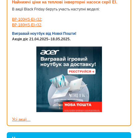
Найнижчі ціни на теплові інверторні насоси серії EI.
В акції Black Friday беруть участь наступні моделі:
BP-100HS-EI-r32
;
BP-180HS-EI-r32
.
Вигравай ноутбук від Нової Пошти!
Акція діє 21.04.2025–18.05.2025.
Усі акції...