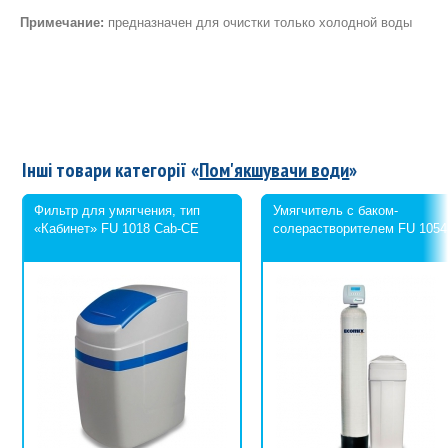
Примечание:
предназначен для очистки только холодной воды
Інші товари категорії «
Пом'якшувачи води
»
Фильтр для умягчения, тип
Умягчитель с баком-
«Кабинет» FU 1018 Cab-CE
солерастворителем FU 105