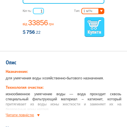
Кіл-ть:
Тип:
1 м³/ч
1 м³/ч
33856
1,5 м³/ч
від
грн
2 м³/ч
$
756
2,5 м³/ч
.22
Опис
Назначение:
для умягчения воды хозяйственно-бытового назначения.
Технология очистки:
ионообменное умягчение воды — вода проходит сквозь
специальный фильтрующий материал – катионит, который
притягивает из воды ионы жесткости и заменяет их на
безвредные ионы натрия.
Читати повнiстю
Фильтрующий материал:
моносферный катионит высокой ионообменной емкости.