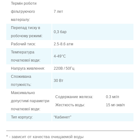
Термін роботи
фільтруючого
7 лет
матеріалу:
Перепад тиску в
0,3 бар
робочому режимі:
Рабочий тиск:
2.5-8.6 атм
Температура
4-49°C
початкової води:
Напруга живлення:
220В / 50Гц
Споживана
30 Вт
потужність:
Максимально
Содержание железа:
0.3 мг/л
допустимі параметри
Жесткость воды:
15 мг-экв/л
початкової води:
Тип корпусу:
“Кабинет”
* - зависит от качества очищаемой воды