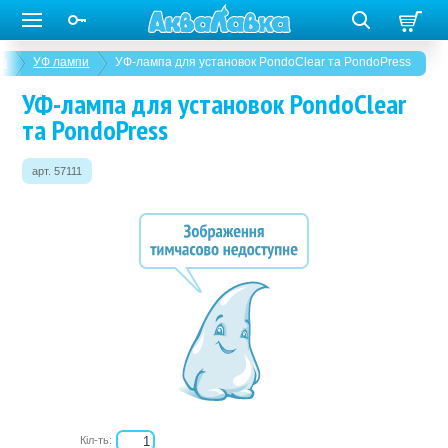
ів
УФ лампи
УФ-лампа для установок PondoClear та PondoPress
УФ-лампа для установок PondoClear
та PondoPress
арт. 57111
Кіл-ть: