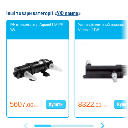
Інші товари категорії «
УФ лампи
»
УФ стерилізатор Aquael UV PS-
Ультрафіолетовий очисник
9W
Vitronic 11W
5607
8322
.00
.51
грн
грн