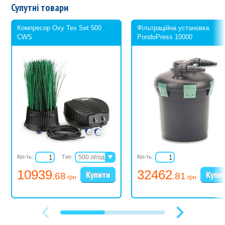
Супутні товари
Компресор Oxy Tex Set 500
Фільтраційна установка
CWS
PondoPress 10000
Кіл-ть:
Тип:
500 л/год
Кіл-ть:
1000 л/год
10939
32462
.68
.81
2000 л/год
грн
грн