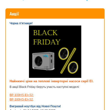
Акції
Чорна п'ятниця!
Найнижчі ціни на теплові інверторні насоси серії EI.
В акції Black Friday беруть участь наступні моделі:
BP-100HS-EI-r32
;
BP-180HS-EI-r32
.
Вигравай ноутбук від Нової Пошти!