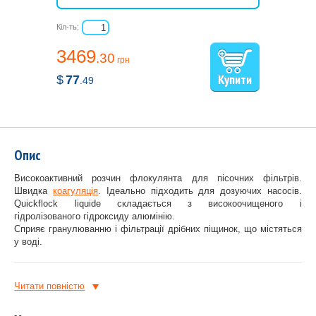
Кіл-ть:
3469
.30
грн
$
77
.49
Опис
Високоактивний розчин флокулянта для пісочних фільтрів.
Швидка
коагуляція
. Ідеально підходить для дозуючих насосів.
Quickflock liquide складається з високоочищеного і
гідролізованого гідроксиду алюмінію.
Сприяє гранулюванню і фільтрації дрібних піщинок, що містяться
у воді.
Спосіб застосування:
Читати повнiстю
Застосовувати тільки при наявності пісочного фільтру!