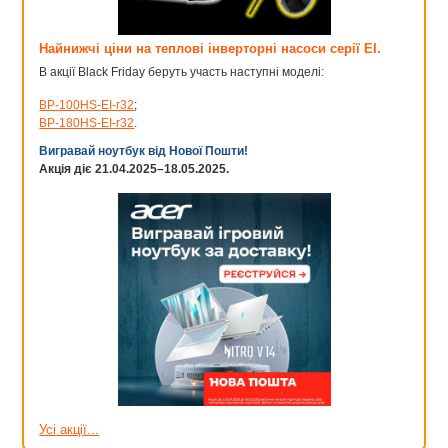
Найнижчі ціни на теплові інверторні насоси серії EI.
В акції Black Friday беруть участь наступні моделі:
BP-100HS-EI-r32
;
BP-180HS-EI-r32
.
Вигравай ноутбук від Нової Пошти!
Акція діє 21.04.2025–18.05.2025.
Усі акції...