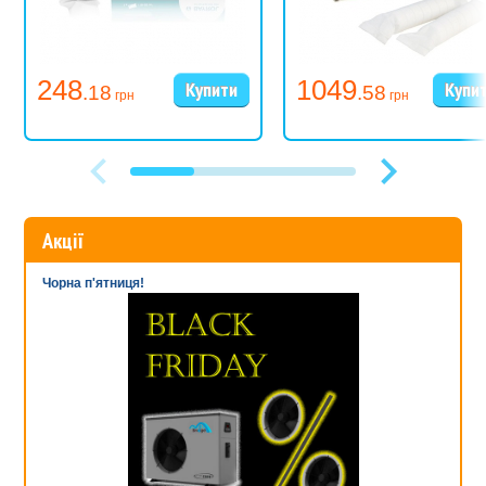
248
1049
.18
.58
грн
грн
Акції
Чорна п'ятниця!