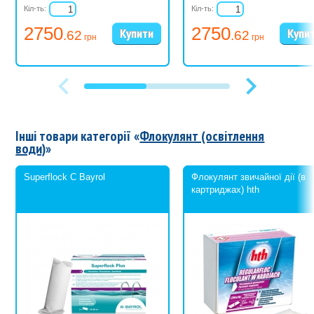
прохолодному приміщенні. Ховайте від дітей. При попаданні в очі,
Кіл-ть:
Кіл-ть:
ретельно прополощіть водою, негайно зверніться до лікаря. При
2750
2750
зіткненні з ділянкою шкіри або одягом ретельно прополощіть
.62
.62
грн
грн
водою. Не ковтати!
Інші товари категорії «
Флокулянт (освітлення
води)
»
Superflock С Bayrol
Флокулянт звичайної дії (в
картриджах) hth