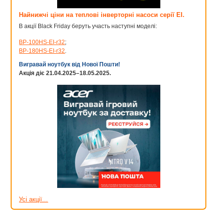
Найнижчі ціни на теплові інверторні насоси серії EI.
В акції Black Friday беруть участь наступні моделі:
BP-100HS-EI-r32
;
BP-180HS-EI-r32
.
Вигравай ноутбук від Нової Пошти!
Акція діє 21.04.2025–18.05.2025.
Усі акції...