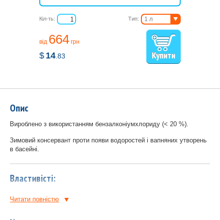
Кіл-ть:
Тип:
1 л
3 л
664
5 л
від
грн
$
14
.83
Опис
Вироблено з використанням бензалконіумхлориду (< 20 %).
Зимовий консервант проти появи водоростей і вапняних утворень
в басейні.
Властивісті:
без вмісту хлору, злегка пінистий;
Читати повнiстю
рН нейтральний;
перешкоджає утворенню нальотів вапна;