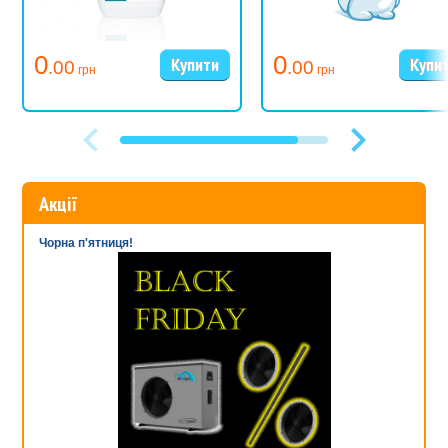
Увага:
Не змішувати з іншими хімікатами!
0
0
.00
.00
грн
грн
Акції
Чорна п'ятниця!