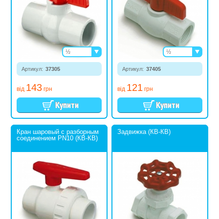
½
½
¾
¾
Артикул:
37305
1
Артикул:
37405
1
1¼
143
121
1½
від
грн
від
грн
2
2½
3
4
Кран шаровый с разборным
Задвижка (КВ-КВ)
соединением PN10 (КВ-КВ)