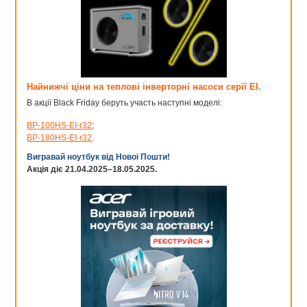
и вода не проходит.
Обладают малым
гидравлическим
сопротивлением и
хорошей
герметичностью, что
Найнижчі ціни на теплові інверторні насоси серії EI.
сделало их такими
В акції Black Friday беруть участь наступні моделі:
распространенными в
различных сферах.
BP-100HS-EI-r32
;
BP-180HS-EI-r32
.
Перекрывают и
открывают воду
Вигравай ноутбук від Нової Пошти!
задвижкой, которая
Акція діє 21.04.2025–18.05.2025.
совершает возвратно-
поступательные
движения. Из плюсов
можно отметить малое
гидравлическое
Задвижки
сопротивление и
плавное открытие,
исключающее
гидроудар в системе.
Задвижки можно
устанавливать как в