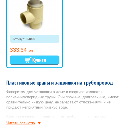
Артикул:
53066
333
.54
грн
Пластиковые краны и задвижки на трубопровод
Фаворитом для установки в доме и квартире являются
поливинилхлоридные трубы. Они прочные, долговечные, имеют
сравнительно низкую цену, не зарастают отложениями и не
придают неприятный привкус воде.
Вентили и краны на пластиковые трубы — неотъемлемые
элементы трубопровода. Они выполняют функцию перекрытия
Читати повнiстю
потока жидкости. Любой прибор в квартире использующий воду