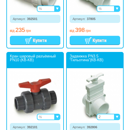
½
½
¾
¾
Артикул:
392501
1
Артикул:
37805
1¼
235
398
1½
від
грн
від
грн
2
Кран шаровый разъёмный
Задвижка PN3.5
PN10 (КВ-КВ)
“Гильотина”(КВ-КВ)
½
2
¾
3
Артикул:
392101
1
Артикул:
392806
4