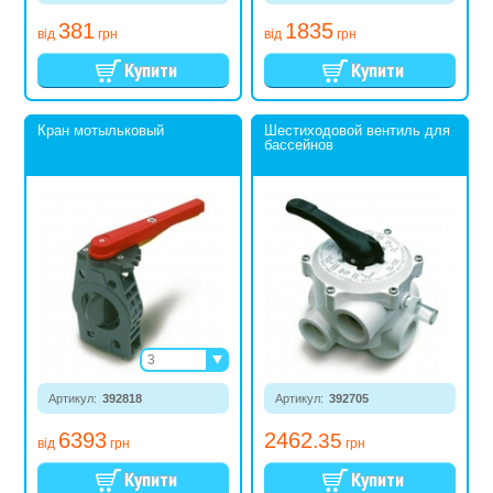
1¼
381
1835
1½
від
грн
від
грн
2
2½
3
4
Кран мотыльковый
Шестиходовой вентиль для
бассейнов
3
4
Артикул:
392818
6
Артикул:
392705
6393
2462
.35
від
грн
грн