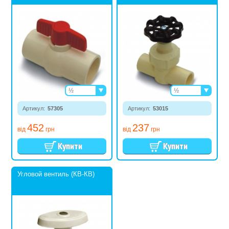
½
½
¾
¾
Артикул:
57305
1
Артикул:
53015
1¼
452
237
1½
від
грн
від
грн
2
Угловой вентиль (КВ-КВ)