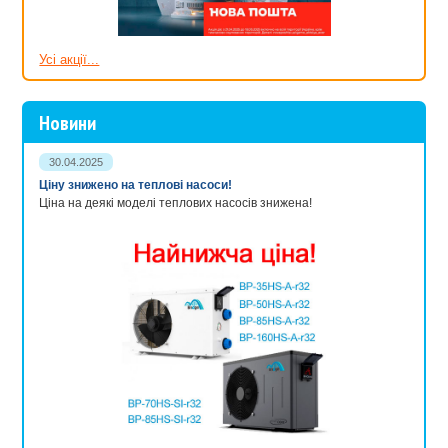
горизонтальном
положении, так и в
вертикальном.
Усі акції...
Запорный элемент
выполнен в виде диска,
Новини
поворачивается вокруг
оси симметрии,
...
расположенной
30.04.2025
Кран
перпендикулярно к
Ціну знижено на теплові насоси!
мотыльковый
движению воды. Этот
Ціна на деякі моделі теплових насосів знижена!
элемент позволяет
плотно перекрывать
проход рабочей среды,
или регулировать ее
поток.
Кроме перечисленных стандартных решений для водопровода в
ассортименте присутствуют шестиходовые вентили для
бассейнов. Они предназначены для фильтровальной установки и
обеспечивают 6 режимов функционирования фильтра.
В нашем магазине Вы можете купить краны, а также вентили или