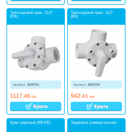
Трёхходовой кран, 11/2”
Трёхходовой кран, 11/2”
(РВ)
(КВ)
Артикул:
BD5701
Артикул:
BD5702
1117
942
.46
.41
грн
грн
Кран шаровый (КВ-КВ)
Задвижка универсальная